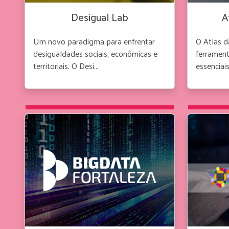
Desigual Lab
A
Um novo paradigma para enfrentar
O Atlas 
desigualdades sociais, econômicas e
ferrament
territoriais. O Desi...
essenciais