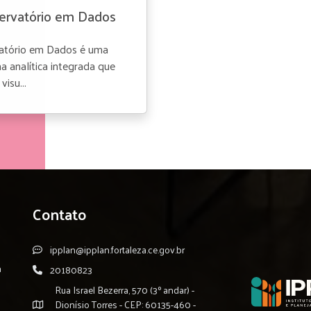
ervatório em Dados
atório em Dados é uma
a analítica integrada que
visu...
Contato
ipplan@ipplan.fortaleza.ce.gov.br
a
20180823
Rua Israel Bezerra, 570 (3º andar) -
Dionísio Torres - CEP: 60135-460 -