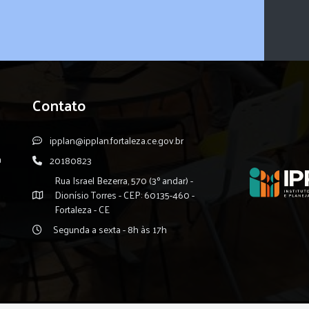
Contato
ipplan@ipplan.fortaleza.ce.gov.br
a
20180823
Rua Israel Bezerra, 570 (3º andar) -
Dionísio Torres - CEP: 60135-460 -
Fortaleza - CE
Segunda a sexta - 8h às 17h