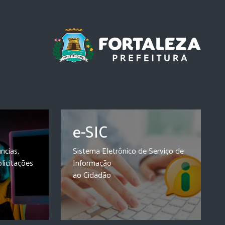
e-SIC
ncias,
Sistema Eletrônico de Serviço de
olicitações
Informação
ao Cidadão