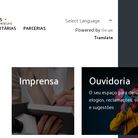
S
ONSELHO
RITÁRIAS
PARCERIAS
Powered by
Translate
Imprensa
Ouvidoria
O seu espaço para denú
elogios, reclamações, s
e sugestões