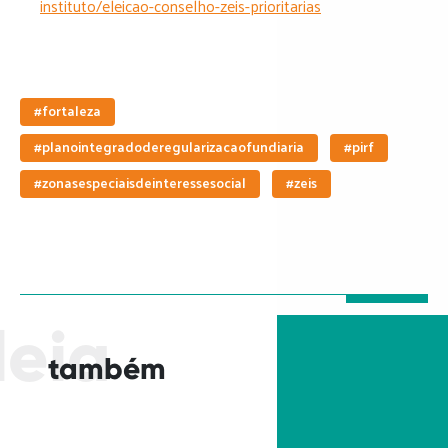
instituto/eleicao-conselho-zeis-prioritarias
#fortaleza
#planointegradoderegularizacaofundiaria
#pirf
#zonasespeciaisdeinteressesocial
#zeis
leia
também